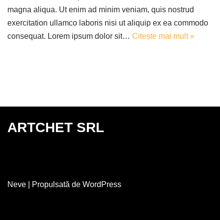
magna aliqua. Ut enim ad minim veniam, quis nostrud
exercitation ullamco laboris nisi ut aliquip ex ea commodo
consequat. Lorem ipsum dolor sit…
Citește mai mult »
ARTCHET SRL
Neve
| Propulsată de
WordPress